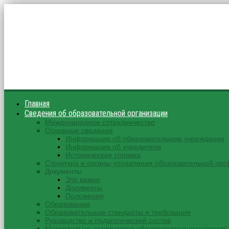
Главная
Сведения об образовательной организации
Международное сотрудничество
Основные сведения
Информация об образовательном учреждении
Информация об учредителе
Историческая справка
Структура и органы управления образовательной орг
Документы
Это важно
Документы
Положения
Образование
Образовательные стандарты и требования
Руководство и педагогический состав
Материально-техническое обеспечение и оснащение 