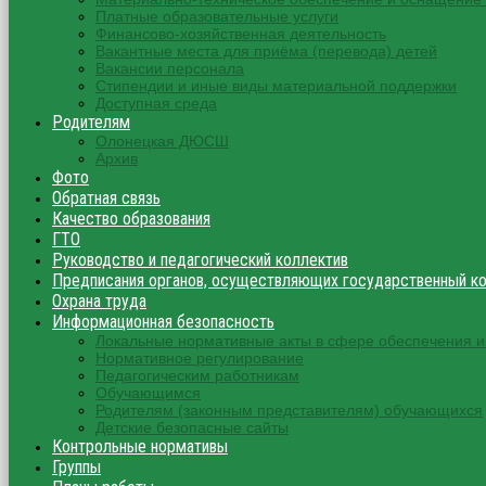
Платные образовательные услуги
Финансово-хозяйственная деятельность
Вакантные места для приёма (перевода) детей
Вакансии персонала
Стипендии и иные виды материальной поддержки
Доступная среда
Родителям
Олонецкая ДЮСШ
Архив
Фото
Обратная связь
Качество образования
ГТО
Руководство и педагогический коллектив
Предписания органов, осуществляющих государственный кон
Охрана труда
Информационная безопасность
Локальные нормативные акты в сфере обеспечения
Нормативное регулирование
Педагогическим работникам
Обучающимся
Родителям (законным представителям) обучающихся
Детские безопасные сайты
Контрольные нормативы
Группы